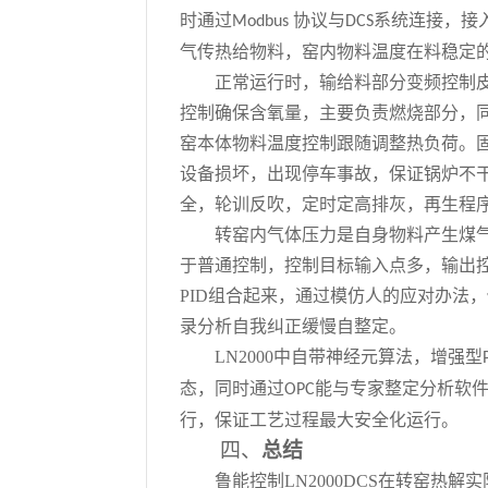
时通过
协议与
系统连接，接
Modbus
DCS
气传热给物料，窑内物料温度在料稳定
正常运行时，输给料部分变频控制
控制确保含氧量，主要负责燃烧部分，
窑本体物料温度控制跟随调整热负荷。
设备损坏，出现停车事故，保证锅炉不
全，轮训反吹，定时定高排灰，再生程
转窑内气体压力是自身物料产生煤
于普通控制，控制目标输入点多，输出
PID
组合起来，通过模仿人的应对办法，
录分析自我纠正缓慢自整定。
LN2000
中自带神经元算法，增强型
态，同时通过
能与专家整定分析软
OPC
行，保证工艺过程最大安全化运行。
四、
总结
鲁能控制
LN2000DCS
在转窑热解实