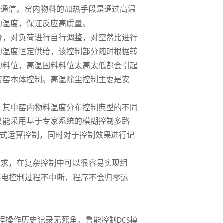
表通信。窑内物料的加热手段是通过高温
的温度，保证反应高质量。
分，对负荷进行自行调整，对空然比进行
的温度恒定供给，该控制部分随时根据转
的料位，高温固料料位太高太低都会引起
转窑本体控制。高温除尘控制主要是安
。其中窑内物料温度分布控制典型的不同
只能采用基于专家系统的模糊控制多路
式运算控制，同时对于控制效果进行记
需求，在复杂控制中可以很容易实现组
停电控制过程不中断，程序不会归零运
程操作历史记录无死角。鲁能控制
模
DCS