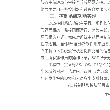
与
各主站
DCS
与中控室行
成
环网连接。
络层主要用于各控制器和过程数据服务
三、
控制系统功能实现
DCS
控制系统功能主要靠一系列软
形界面组态、监控画面运行、趋势曲线
图形组态方式，完成对系统中过程控制
程序逻辑。自诊断: 自诊断软件用来监
户了解DCS系统运行状态提供充足的信
包括所有操作员的操作记录，SOE记录分
工程中，定义好
AS、OS、ES站
能区域的对应工艺逻辑，双PU互为冗余
际开发维护的规模和人员多少安排数量，
表
1 控制器和模块配置表
序