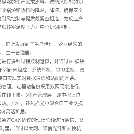
供足够的生产需求原料。送能风控制的功
回收锅炉和热料的降温，降速，确保安全
气引风控制与提质段紧密相连，为反应产
是以转窑温度压力为中心协调控制。
器，向上发展到了生产治理，企业经营的
层，生产管理层。
能进行多种过程控制运算，并通过
I/O
模块
下列部分组成：系统母板、
CPU主板、双
接口实现实时数据通信和站间的冗余。
块的管理。过程站备份采用双网冗余进行，
后在线下装。
3
生产管理层，即
中控上位
师站。此外，还包括光电混合口工业交换
站可灵活扩展。
块通过
CAN协议的现场总线进行通信，又
控制器
，通过
以太网、
通信光纤
和
交换机